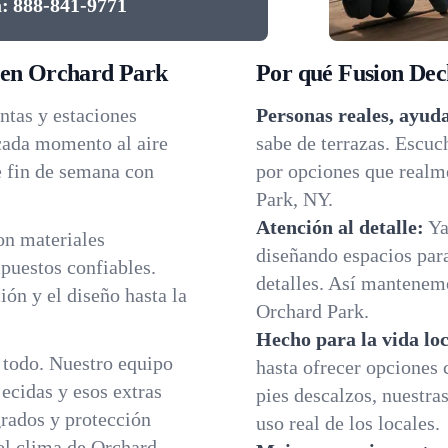
:
888-841-9771
 en Orchard Park
Por qué Fusion Deck
ntas y estaciones
Personas reales, ayuda
cada momento al aire
sabe de terrazas. Escu
e fin de semana con
por opciones que realme
Park, NY.
Atención al detalle:
Ya
on materiales
diseñando espacios para
puestos confiables.
detalles. Así mantenemo
ión y el diseño hasta la
Orchard Park.
Hecho para la vida loc
todo. Nuestro equipo
hasta ofrecer opciones 
ecidas y esos extras
pies descalzos, nuestra
rados y protección
uso real de los locales.
 el clima de Orchard