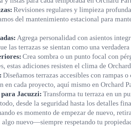
ia y listas para cada temporada en Orchard Pa
zas:
Revisiones regulares y limpieza profunda
mos del mantenimiento estacional para manten
zadas:
Agrega personalidad con asientos integr
ue las terrazas se sientan como una verdadera
riores:
Crea sombra o un punto focal con pérg
es, estas adiciones resisten el clima de Orchar
:
Diseñamos terrazas accesibles con rampas o d
nen en cada proyecto, aquí mismo en Orchard P
 para Jacuzzi:
Transforma tu terraza en un pu
odo, desde la seguridad hasta los detalles fin
ando es momento de empezar de nuevo, retira
a algo nuevo—siempre respetando tu propieda