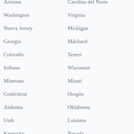
Arizona
Carolina del Norte
Washington
Virginia
Nueva Jersey
Míchigan
Georgia
Máriland
Colorado
Tenesí
Indiana
Wisconsin
Minesota
Misuri
Conécticut
Oregón
Alabama
Oklahoma
Utah
Luisiana
Kentucky
Nevada